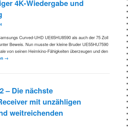
siger 4K-Wiedergabe und
g
14
hl Samsungs Curved-UHD UE65HU8590 als auch der 75 Zoll
 unter Beweis. Nun musste der kleine Bruder UE55HU7590
nale von seinen Heimkino-Fähigkeiten überzeugen und den
en →
– Die nächste
Receiver mit unzähligen
nd weitreichenden