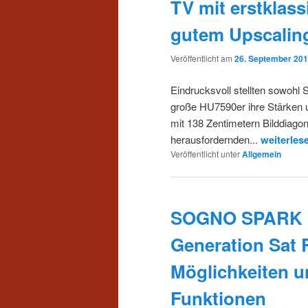
TV mit erstklas
gutem Upscalin
Veröffentlicht am
26. September 20
Eindrucksvoll stellten sowo
große HU7590er ihre Stärken
mit 138 Zentimetern Bilddiago
herausfordernden...
weiterles
Veröffentlicht unter
Allgemein
SOGNO SPARK 2 
Generation Sat 
Möglichkeiten u
Funktionen