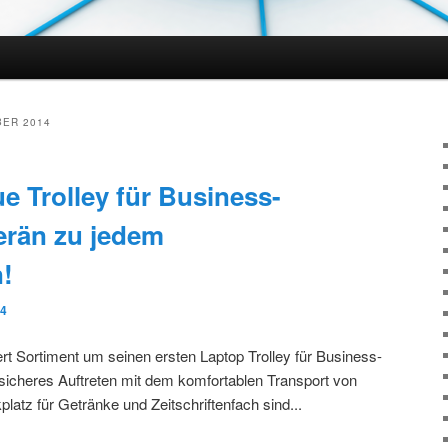
hseln
ER 2014
e Trolley für Business-
erän zu jedem
!
14
tert Sortiment um seinen ersten Laptop Trolley für Business-
lsicheres Auftreten mit dem komfortablen Transport von
latz für Getränke und Zeitschriftenfach sind...