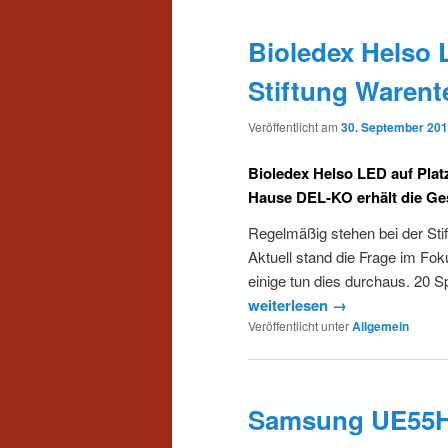
Bioledex Helso L
Stiftung Warent
Veröffentlicht am
30. September 20
Bioledex Helso LED auf Plat
Hause DEL-KO erhält die Ge
Regelmäßig stehen bei der Sti
Aktuell stand die Frage im Fok
einige tun dies durchaus. 20 S
weiterlesen →
Veröffentlicht unter
Allgemein
Samsung UE55HU