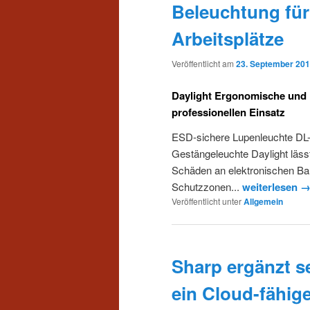
Beleuchtung fü
Arbeitsplätze
Veröffentlicht am
23. September 20
Daylight Ergonomische und 
professionellen Einsatz
ESD-sichere Lupenleuchte DL-2
Gestängeleuchte Daylight lässt
Schäden an elektronischen Bau
Schutzzonen...
weiterlesen 
Veröffentlicht unter
Allgemein
Sharp ergänzt 
ein Cloud-fähig