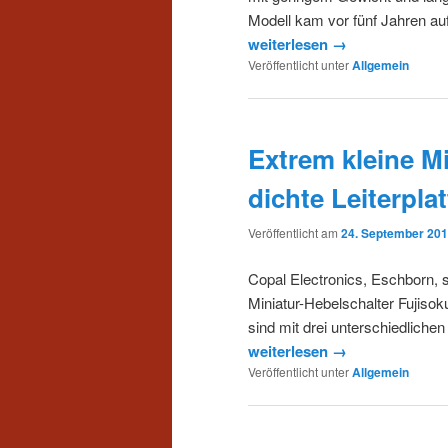
Modell kam vor fünf Jahren au
weiterlesen →
Veröffentlicht unter
Allgemein
Extrem kleine Mi
dichte Leiterpl
Veröffentlicht am
24. September 20
Copal Electronics, Eschborn, s
Miniatur-Hebelschalter Fujisok
sind mit drei unterschiedliche
weiterlesen →
Veröffentlicht unter
Allgemein