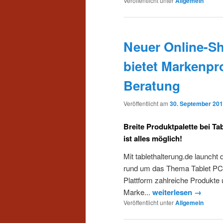
Veröffentlicht unter
Allgemein
Neuer Online-Sh
bietet Markenpr
Beratung
Veröffentlicht am
30. September 20
Breite Produktpalette bei Ta
ist alles möglich!
Mit tablethalterung.de launc
rund um das Thema Tablet PCs
Plattform zahlreiche Produkte 
Marke...
weiterlesen →
Veröffentlicht unter
Allgemein