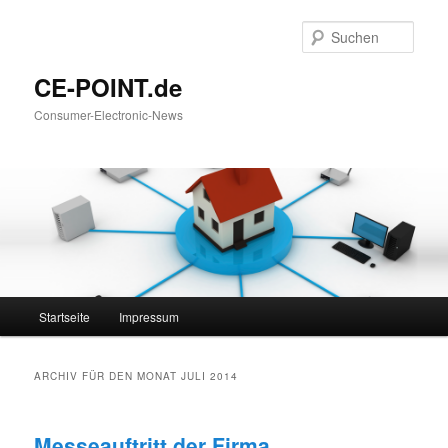
Such
CE-POINT.de
Consumer-Electronic-News
Hauptmenü
Startseite
Impressum
Zum Inhalt wechseln
Zum sekundären Inhalt wechseln
ARCHIV FÜR DEN MONAT
JULI 2014
Messeauftritt der Firma