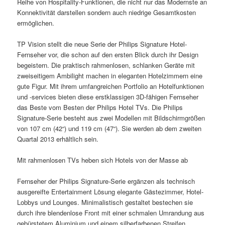
Reihe von Hospitality-Funktionen, die nicht nur das Modernste an
Konnektivität darstellen sondern auch niedrige Gesamtkosten
ermöglichen.
TP Vision stellt die neue Serie der Philips Signature Hotel-
Fernseher vor, die schon auf den ersten Blick durch ihr Design
begeistern. Die praktisch rahmenlosen, schlanken Geräte mit
zweiseitigem Ambilight machen in eleganten Hotelzimmern eine
gute Figur. Mit ihrem umfangreichen Portfolio an Hotelfunktionen
und -services bieten diese erstklassigen 3D-fähigen Fernseher
das Beste vom Besten der Philips Hotel TVs. Die Philips
Signature-Serie besteht aus zwei Modellen mit Bildschirmgrößen
von 107 cm (42“) und 119 cm (47“). Sie werden ab dem zweiten
Quartal 2013 erhältlich sein.
Mit rahmenlosen TVs heben sich Hotels von der Masse ab
Fernseher der Philips Signature-Serie ergänzen als technisch
ausgereifte Entertainment Lösung elegante Gästezimmer, Hotel-
Lobbys und Lounges. Minimalistisch gestaltet bestechen sie
durch ihre blendenlose Front mit einer schmalen Umrandung aus
gebürstetem Aluminium und einem silberfarbenen Streifen