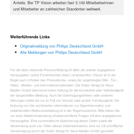
Anteile. Bei TP Vision arbeiten fast 3.100 Mitarbeiterinnen
und Mitarbeiter an zahlreichen Standorten weltweit.
Weiterführende Links
Originalmeldung von Philips Deutschland GmbH
Alle Meldungen von Philips Deutschland GmbH
Für die oben stehende Pressemitteilung ist allein der jeweils angegebene
Herausgeber (siehe Firmenkontakt oben) verantwortlich. Dieser ist in der
Regel auch Urheber des Pressetextes, sowie der angehängten Bild-, Ton-,
Video-, Medien- und Informationsmaterialien. Die Huber Verlag für Neue
Medien GmbH übernimmt keine Haftung für die Korrektheit oder Vollständigkeit
der dargestellten Meldung. Auch bei Übertragungsfehlern oder anderen
Störungen haftet sie nur im Fall von Vorsatz oder grober Fahrlässigkeit. Die
Nutzung von hier archivierten Informationen zur Eigeninformation und
redaktionellen Weiterverarbeitung ist in der Regel kostenfrei. Bitte klären Sie
vor einer Weiterverwendung urheberrechtliche Fragen mit dem angegebenen
Herausgeber. Eine systematische Speicherung dieser Daten sowie die
Verwendung auch von Teilen dieses Datenbankwerks sind nur mit schriftlicher
Genehmigung durch die Huber Verlag für Neue Medien GmbH gestattet.